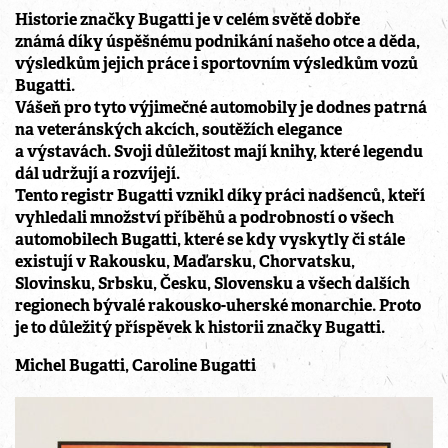
Historie značky Bugatti je v celém světě dobře
známá díky úspěšnému podnikání našeho otce a děda,
výsledkům jejich práce i sportovním výsledkům vozů
Bugatti.
Vášeň pro tyto výjimečné automobily je dodnes patrná
na veteránských akcích, soutěžích elegance
a výstavách. Svoji důležitost mají knihy, které legendu
dál udržují a rozvíjejí.
Tento registr Bugatti vznikl díky práci nadšenců, kteří
vyhledali množství příběhů a podrobností o všech
automobilech Bugatti, které se kdy vyskytly či stále
existují v Rakousku, Maďarsku, Chorvatsku,
Slovinsku, Srbsku, Česku, Slovensku a všech dalších
regionech bývalé rakousko-uherské monarchie. Proto
je to důležitý příspěvek k historii značky Bugatti.
Michel Bugatti, Caroline Bugatti